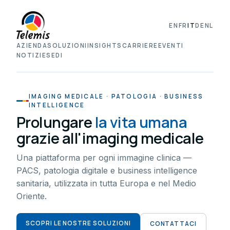
EN
FR
IT
DE
NL
AZIENDA
SOLUZIONI
INSIGHTS
CARRIERE
EVENTI
NOTIZIE
SEDI
IMAGING MEDICALE · PATOLOGIA · BUSINESS
INTELLIGENCE
Prolungare
la vita umana
grazie all'imaging medicale
Una piattaforma per ogni immagine clinica —
PACS, patologia digitale e business intelligence
sanitaria, utilizzata in tutta Europa e nel Medio
Oriente.
SCOPRI LE NOSTRE SOLUZIONI
CONTATTACI