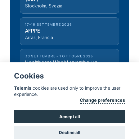
Stockholm, Svezia
17–18 SETTEMBRE 2026
AFPPE
Arras, Francia
30 SETTEMBRE – 1 OTTOBRE 2026
Healthcare Week Luxembourg
Luxembourg, Lussemburgo
Cookies
Telemis
cookies are used only to improve the user
experience.
Change preferences
TELEMIS — PROLUNGARE LA VITA UMANA
Accept all
CONTATTACI
Decline all
Copyright 2026, Telemis S.A. ·
Disclaimer
·
Standards & Certificates