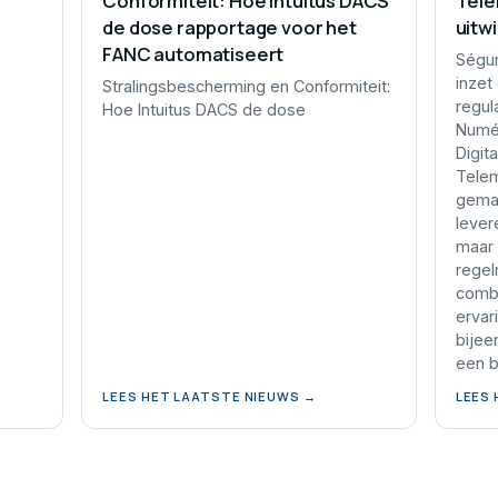
Conformiteit: Hoe Intuitus DACS
Tele
de dose rapportage voor het
uitw
FANC automatiseert
Ségur
e
inzet
Stralingsbescherming en Conformiteit:
regul
Hoe Intuitus DACS de dose
Numér
Digit
Telem
gemaa
lever
maar 
regel
combi
ervar
bijee
een b
LEES HET LAATSTE NIEUWS →
LEES