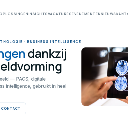
OPLOSSINGEN
INSIGHTS
VACATURES
EVENEMENTEN
NIEUWS
KANT
THOLOGIE · BUSINESS INTELLIGENCE
engen
dankzij
eldvorming
eeld — PACS, digitale
s intelligence, gebruikt in heel
CONTACT