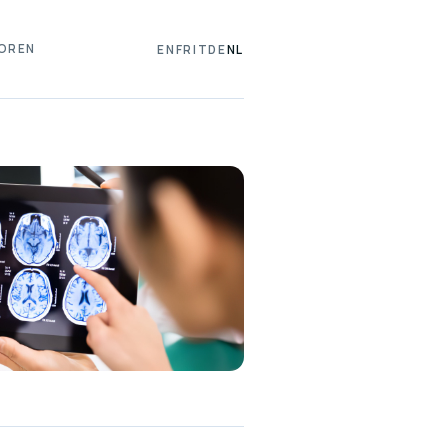
OREN
EN
FR
IT
DE
NL