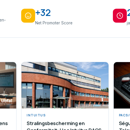
+32
den-
Net Promoter Score
j
INTUITUS
PACS
ens
Stralingsbescherming en
Ségu