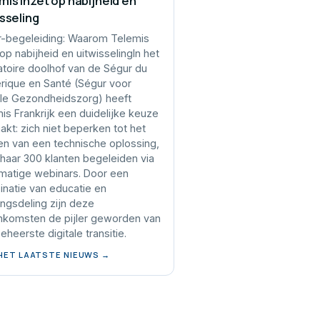
mis inzet op nabijheid en
isseling
-begeleiding: Waarom Telemis
 op nabijheid en uitwisselingIn het
atoire doolhof van de Ségur du
ique en Santé (Ségur voor
ale Gezondheidszorg) heeft
is Frankrijk een duidelijke keuze
kt: zich niet beperken tot het
en van een technische oplossing,
haar 300 klanten begeleiden via
matige webinars. Door een
natie van educatie en
ingsdeling zijn deze
nkomsten de pijler geworden van
eheerste digitale transitie.
 HET LAATSTE NIEUWS →