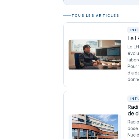
TOUS LES ARTICLES
INT
Le L
Le LH
évolu
labor
Pour 
d’aid
donn
INT
Radi
de 
Radio
dose 
Nuclé