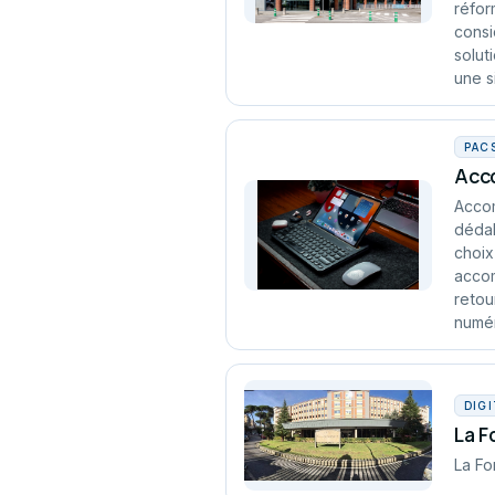
réfor
consi
solut
une s
PAC
Acco
Accom
dédal
choix
accom
retou
numér
DIG
La F
La Fo