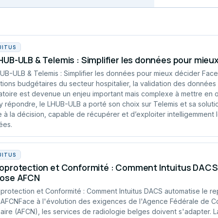
UITUS
HUB-ULB & Telemis : Simplifier les données pour mieu
UB-ULB & Telemis : Simplifier les données pour mieux décider Fac
tions budgétaires du secteur hospitalier, la validation des données
atoire est devenue un enjeu important mais complexe à mettre en 
y répondre, le LHUB-ULB a porté son choix sur Telemis et sa solution
e à la décision, capable de récupérer et d’exploiter intelligemment 
ées.
UITUS
oprotection et Conformité : Comment Intuitus DACS 
dose AFCN
protection et Conformité : Comment Intuitus DACS automatise le re
AFCNFace à l'évolution des exigences de l'Agence Fédérale de C
aire (AFCN), les services de radiologie belges doivent s'adapter. 