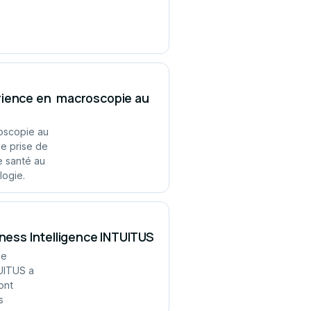
érience en macroscopie au
oscopie au
de prise de
e santé au
logie.
iness Intelligence INTUITUS
ce
TUITUS a
ont
s