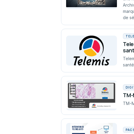
Archi
marqu
de sé
TEL
Tele
sant
Telem
santé
DIG
TM-M
TM-Mi
PAC