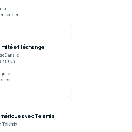
 la
entaire en
mité et l’échange
ngeDans le
 fait un
gie et
sition
numérique avec Telemis
c Telemis