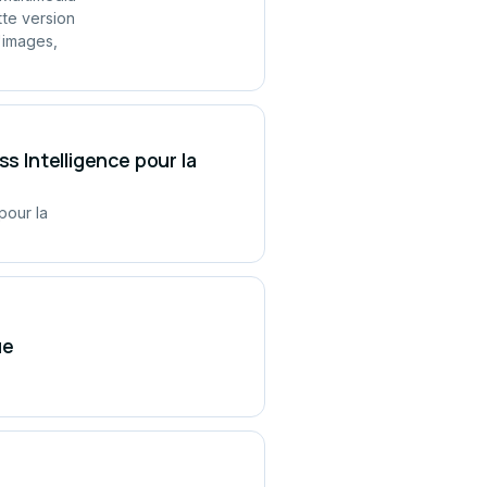
tte version
'images,
s Intelligence pour la
pour la
ue