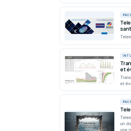
PAC
Tele
san
Telem
INT
Tran
et é
Trans
et év
PAC
Tele
Telem
un do
une n