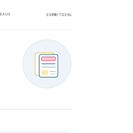
EAUX
EN
FR
IT
DE
NL