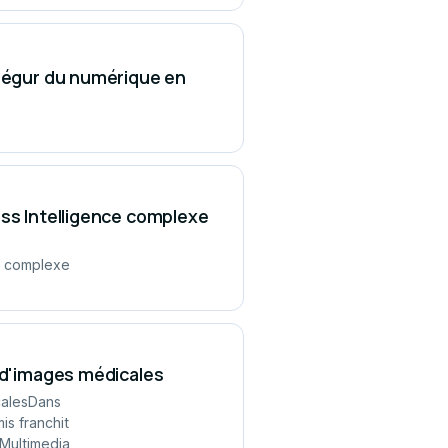
 Ségur du numérique en
ess Intelligence complexe
ce complexe
e d'images médicales
calesDans
is franchit
(Multimedia