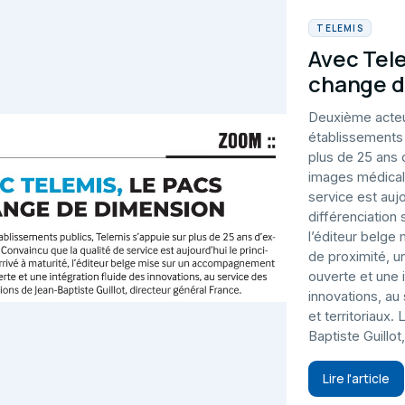
TELEMIS
Avec Tel
change d
Deuxième acteu
établissements 
plus de 25 ans 
images médicale
service est aujo
différenciation 
l’éditeur belg
de proximité, u
ouverte et une 
innovations, au
et territoriaux.
Baptiste Guillot
Lire l'article