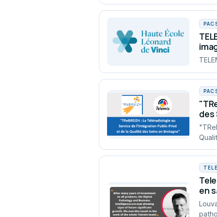
PAC
TELE
imag
TELEM
PAC
"TRe
des 
"TReB
Quali
TEL
Tele
en s
Louva
patho