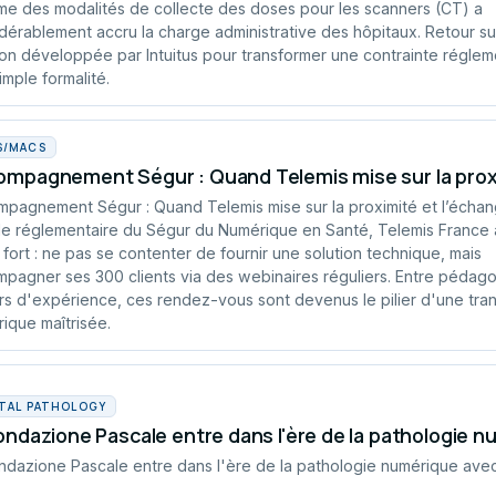
me des modalités de collecte des doses pour les scanners (CT) a
dérablement accru la charge administrative des hôpitaux. Retour sur
ion développée par Intuitus pour transformer une contrainte réglem
imple formalité.
S/MACS
mpagnement Ségur : Quand Telemis mise sur la proxi
pagnement Ségur : Quand Telemis mise sur la proximité et l’écha
e réglementaire du Ségur du Numérique en Santé, Telemis France a
 fort : ne pas se contenter de fournir une solution technique, mais
pagner ses 300 clients via des webinaires réguliers. Entre pédago
rs d'expérience, ces rendez-vous sont devenus le pilier d'une tran
ique maîtrisée.
ITAL PATHOLOGY
ondazione Pascale entre dans l'ère de la pathologie 
ndazione Pascale entre dans l'ère de la pathologie numérique ave