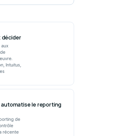
x décider
e aux
 de
œuvre.
, Intuitus,
les
automatise le reporting
porting de
ontrôle
La récente