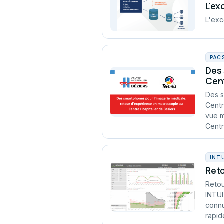
L'ex
L'exc
PAC
Des 
Cent
Des s
Centr
vue m
Centr
INT
Reto
Retou
INTUI
connu
rapid