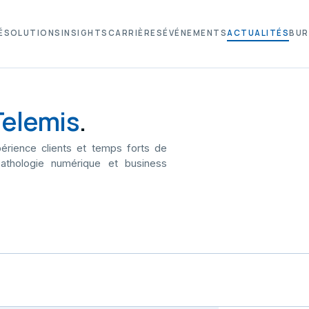
É
SOLUTIONS
INSIGHTS
CARRIÈRES
ÉVÉNEMENTS
ACTUALITÉS
BUR
Telemis
.
érience clients et temps forts de
athologie numérique et business