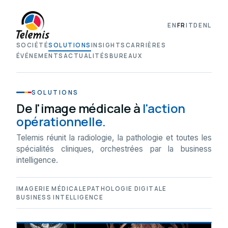
EN
FR
IT
DE
NL
SOCIÉTÉ
SOLUTIONS
INSIGHTS
CARRIÈRES
ÉVÉNEMENTS
ACTUALITÉS
BUREAUX
SOLUTIONS
De l'image médicale à
l'action
opérationnelle.
Telemis réunit la radiologie, la pathologie et toutes les
spécialités cliniques, orchestrées par la business
intelligence.
IMAGERIE MÉDICALE
PATHOLOGIE DIGITALE
BUSINESS INTELLIGENCE