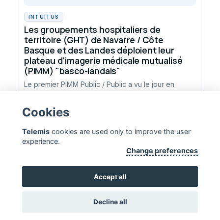
INTUITUS
Les groupements hospitaliers de
territoire (GHT) de Navarre / Côte
Basque et des Landes déploient leur
plateau d’imagerie médicale mutualisé
(PIMM) "basco-landais"
Le premier PIMM Public / Public a vu le jour en
région Sud Aquitaine.
Cookies
Telemis
cookies are used only to improve the user
experience.
TELEMIS — PROLONGER LA VIE HUMAINE
Change preferences
NOUS CONTACTER
Accept all
Decline all
Copyright 2026, Telemis S.A. ·
Disclaimer
·
Standards & Certificates