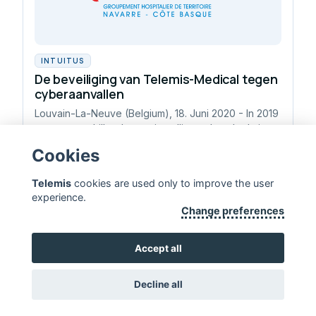
INTUITUS
De beveiliging van Telemis-Medical tegen
cyberaanvallen
Louvain-La-Neuve (Belgium), 18. Juni 2020 - In 2019
waren verschillende zorginstellingen het doelwit
van ransomware-aanvallen.
Cookies
Telemis
cookies are used only to improve the user
experience.
Change preferences
TELEMIS — LEVENS VERLENGEN
CONTACT
Accept all
Decline all
Copyright 2026, Telemis S.A. ·
Disclaimer
·
Standards & Certificates