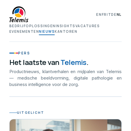
EN
FR
IT
DE
NL
BEDRIJF
OPLOSSINGEN
INSIGHTS
VACATURES
EVENEMENTEN
NIEUWS
KANTOREN
PERS
Het laatste van
Telemis
.
Productnieuws, klantverhalen en mijlpalen van Telemis
— medische beeldvorming, digitale pathologie en
business intelligence voor de zorg.
UITGELICHT