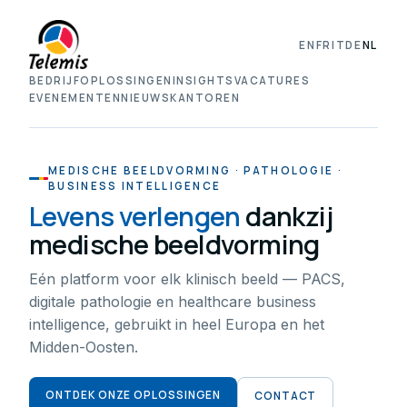
EN
FR
IT
DE
NL
BEDRIJF
OPLOSSINGEN
INSIGHTS
VACATURES
EVENEMENTEN
NIEUWS
KANTOREN
MEDISCHE BEELDVORMING · PATHOLOGIE ·
BUSINESS INTELLIGENCE
Levens verlengen
dankzij
medische beeldvorming
Eén platform voor elk klinisch beeld — PACS,
digitale pathologie en healthcare business
intelligence, gebruikt in heel Europa en het
Midden-Oosten.
ONTDEK ONZE OPLOSSINGEN
CONTACT